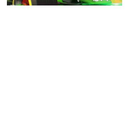
Sommer 2023-
Kampagne kommt
kostenlos am 1. Juli!
Die Sommer 2023-Kampagne kommt am 1. Juli um
17:00 Uhr CEST mit 25 brandneuen Strecken! Die
Veröffentlichung der 13. saisonalen Kampagne
bedeutet auch das 3-jährige Jubiläum von
Trackmania! Die Sommer 2023-Kampagne wird die
13. saisonale Kampagne in Trackmania. Ab