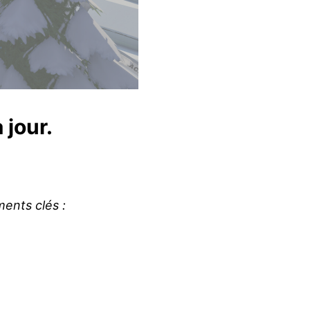
 jour.
ments clés :
r