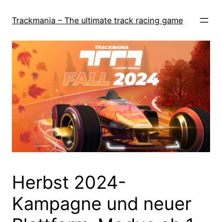
Skip
to
Trackmania – The ultimate track racing game
content
Herbst 2024-
Kampagne und neuer